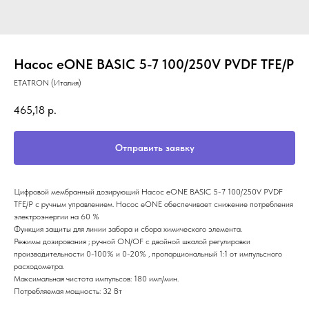
Насос eONE BASIC 5-7 100/250V PVDF TFE/P
ETATRON (Италия)
465,18
р.
Отправить заявку
Цифровой мембранный дозирующий Насос eONE BASIC 5-7 100/250V PVDF
TFE/P с ручным управлением. Насос eONE обеспечивает снижение потребления
электроэнергии на 60 %
Функция защиты для линии забора и сбора химического элемента.
Режимы дозирования ; ручной ON/OF с двойной шкалой регулировки
производительности 0-100% и 0-20% , пропорциональный 1:1 от импульсного
расходометра.
Максимальная чистота импульсов: 180 имп/мин.
Потребляемая мощность: 32 Вт