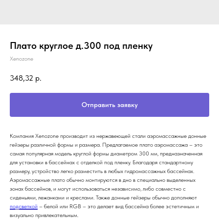
Плато круглое д.300 под пленку
Xenozone
348,32
р.
Отправить заявку
Компания Xenozone производит из нержавеющей стали аэромассажные донные
гейзеры различной формы и размера.
Предлагаемое плато аэромассажа – это
самая популярная модель круглой формы диаметром 300 мм, предназначенная
для установки в бассейнах с отделкой
под пленку.
Благодаря стандартному
размеру, устройство легко разместить в любых гидромассажных бассейнах.
Аэромассажные плато обычно монтируются в дно в специально выделенных
зонах бассейнов, и могут использоваться независимо, либо совместно с
сиденьями, лежанками и креслами. Также донные гейзеры обычно дополняют
подсветкой
– белой или RGB – это делает вид бассейна более эстетичным и
визуально привлекательным.