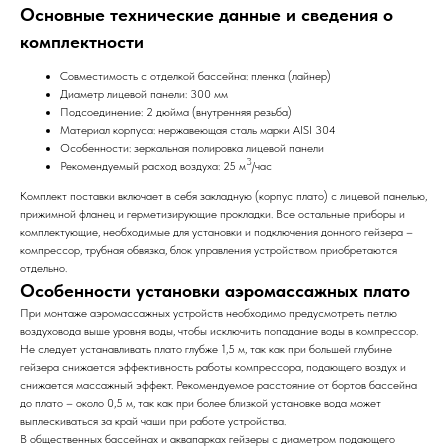
Основные технические данные и сведения о
комплектности
Совместимость с отделкой бассейна: пленка (лайнер)
Диаметр лицевой панели: 300 мм
Подсоединение: 2 дюйма (внутренняя резьба)
Материал корпуса: нержавеющая сталь марки AISI 304
Особенности: зеркальная полировка лицевой панели
3
Рекомендуемый расход воздуха: 25 м
/час
Комплект поставки включает в себя закладную (корпус плато) с лицевой панелью,
прижимной фланец и герметизирующие прокладки. Все остальные приборы и
комплектующие, необходимые для установки и подключения донного гейзера –
компрессор, трубная обвязка, блок управления устройством приобретаются
отдельно.
Особенности установки аэромассажных плато
При монтаже аэромассажных устройств необходимо предусмотреть петлю
воздуховода выше уровня воды, чтобы исключить попадание воды в компрессор.
Не следует устанавливать плато глубже 1,5 м, так как при большей глубине
гейзера снижается эффективность работы компрессора, подающего воздух и
снижается массажный эффект. Рекомендуемое расстояние от бортов бассейна
до плато – около 0,5 м, так как при более близкой установке вода может
выплескиваться за край чаши при работе устройства.
В общественных бассейнах и аквапарках гейзеры с диаметром подающего