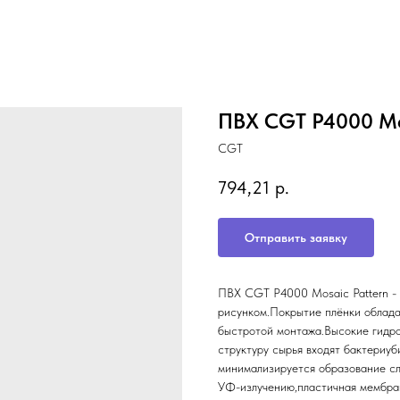
ПВХ CGT P4000 Mos
CGT
794,21
р.
Отправить заявку
ПВХ CGT P4000 Mosaic Pattern -
рисунком.Покрытие плёнки облад
быстротой монтажа.Высокие гидро
структуру сырья входят бактериуб
минимализируется образование сл
УФ-излучению,пластичная мембра