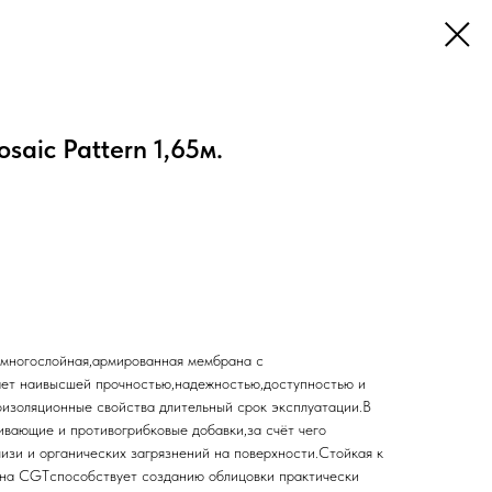
aic Pattern 1,65м.
 многослойная,армированная мембрана с
ает наивысшей прочностью,надежностью,доступностью и
изоляционные свойства длительный срок эксплуатации.В
ивающие и противогрибковые добавки,за счёт чего
изи и органических загрязнений на поверхности.Стойкая к
на CGTспособствует созданию облицовки практически