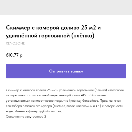
Скиммер с камерой долива 25 м2 и
удлинённой горловиной (плёнка)
XENOZONE
610,77
р.
Отправить заявку
Скиммер с камерой долива 25 м2 и удлинённой горловиной (плёнка) изготовлен
из зеркально отполированной нержавеющей стали AISI 304 и может
устанавливаться на пластиковое покрытие (плёнка) бассейнов. Предназначен
для забора плавающего мусора (листьев, волос, насекомых и т.д.) с поверхности
воды. Имеется фильтр грубой очистки.
Соединение : внутреннее 2