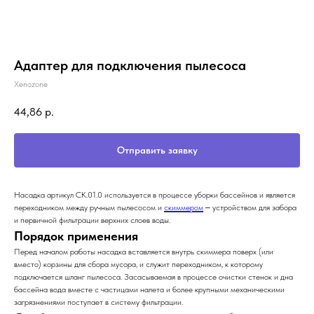
Адаптер для подключения пылесоса
Xenozone
44,86
р.
Отправить заявку
Насадка артикул СК.01.0 используется в процессе уборки бассейнов и является
переходником между ручным пылесосом и
скиммером
‒ устройством для забора
и первичной фильтрации верхних слоев воды.
Порядок применения
Перед началом работы насадка вставляется внутрь скиммера поверх (или
вместо) корзины для сбора мусора, и служит переходником, к которому
подключается шланг пылесоса. Засасываемая в процессе очистки стенок и дна
бассейна вода вместе с частицами налета и более крупными механическими
загрязнениями поступает в систему фильтрации.