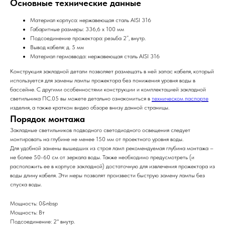
Основные технические данные
Материал корпуса: нержавеющая сталь AISI 316
Габаритные размеры: 336,6 х 100 мм
Подсоединение прожектора: резьба 2”, внутр.
Вывод кабеля: д. 5 мм
Материал гермоввода: нержавеющая сталь AISI 316
Конструкция закладной детали позволяет размещать в ней запас кабеля, который
используется для замены лампы прожектора без понижения уровня воды в
бассейне. С другими особенностями конструкции и комплектацией закладной
светильника ПС.05 вы можете детально ознакомиться в
техническом паспорте
изделия, а также кратком видео обзоре внизу данной страницы.
Порядок монтажа
Закладные светильников подводного светодиодного освещения следует
монтировать на глубине не менее 150 мм от проектного уровня воды.
Для удобной замены вышедших из строя ламп рекомендуемая глубина монтажа –
не более 50-60 см от зеркала воды. Также необходимо предусмотреть (и
расположить ее в корпусе закладной) достаточную для извлечения прожектора из
воды длину кабеля. Эти меры позволят произвести быструю замену лампы без
спуска воды.
Мощность: 0&nbsp
Мощность: Вт
Подсоединение: 2" внутр.