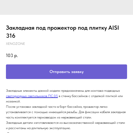
Закладная под прожектор под плитку AISI
316
XENOZONE
103
р.
Отправить заявку
Закладные элементы данной модели предназначены для монтажа подводных
светодиодных светильников ПС.05
в стенку бассейнов с отделкой плиткой или
мозаикой.
После установки закладной части в борт бассейна, прожектор легко
устанавливается с помощью имеющейся резьбы. Для фиксации кабеля закладная
часть комплектуется гермовводом из нержавеющей стали.
Закладные детали изготавливаются из высококачественной нержавеющей стали
и рассчитаны на длительную эксплуатацию.