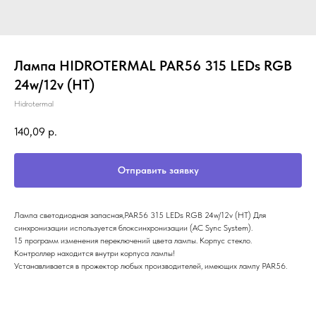
Лампа HIDROTERMAL PAR56 315 LEDs RGB
24w/12v (НТ)
Hidrotermal
140,09
р.
Отправить заявку
Лампа cветодиодная запасная,PAR56 315 LEDs RGB 24w/12v (НТ) Для
синхронизации используется блоксинхронизации (AC Sync System).
15 программ изменения переключений цвета лампы. Корпус стекло.
Контроллер находится внутри корпуса лампы!
Устанавливается в прожектор любых производителей, имеющих лампу PAR56.