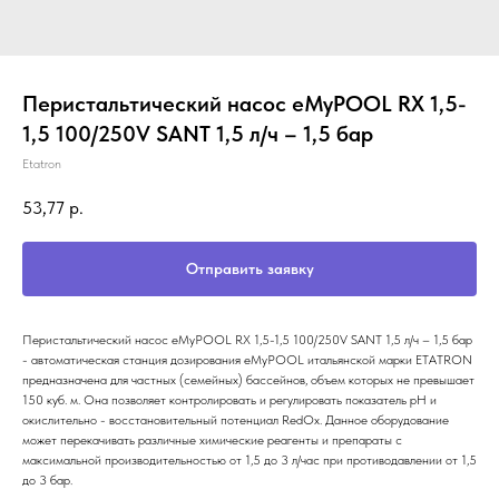
Перистальтический насос eMyPOOL RX 1,5-
1,5 100/250V SANT 1,5 л/ч – 1,5 бар
Etatron
53,77
р.
Отправить заявку
Перистальтический насос eMyPOOL RX 1,5-1,5 100/250V SANT 1,5 л/ч – 1,5 бар
- автоматическая станция дозирования eMyPOOL итальянской марки ETATRON
предназначена для частных (семейных) бассейнов, объем которых не превышает
150 куб. м. Она позволяет контролировать и регулировать показатель рН и
окислительно - восстановительный потенциал RedOx. Данное оборудование
может перекачивать различные химические реагенты и препараты с
максимальной производительностью от 1,5 до 3 л/час при противодавлении от 1,5
до 3 бар.