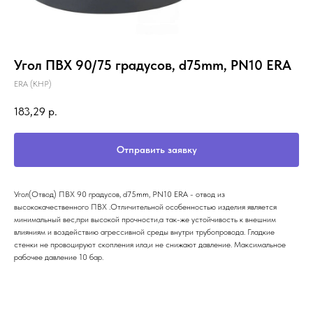
Угол ПВХ 90/75 градусов, d75mm, PN10 ERA
ERA (КНР)
183,29
р.
Отправить заявку
Угол(Отвод) ПВХ 90 градусов, d75mm, PN10 ERA - отвод из
высококачественного ПВХ .Отличительной особенностью изделия является
минимальный вес,при высокой прочности,а так-же устойчивость к внешним
влияниям и воздействию агрессивной среды внутри трубопровода. Гладкие
стенки не провоцируют скопления ила,и не снижают давление. Максимальное
рабочее давление 10 бар.