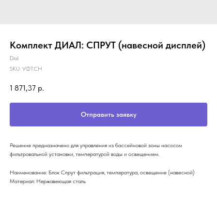
Комплект ДИАЛ: СПРУТ (навесной дисплей)
Dial
SKU:
УФТ.СН
1 871,37
р.
Отправить заявку
Решение предназначено для управления из бассейновой зоны насосом
фильтровальной установки, температурой воды и освещением.
Наименование: Блок Спрут фильтрация, температура, освещение (навесной)
Материал: Нержавеющая сталь