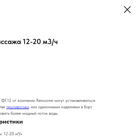
ссажа 12-20 м3/ч
ФГ.12 от компании Xenozone могут устанавливаться
стве
противотока
, или одиночными изделиями в борт
овать более мощный поток воды.
ристики
: 12-20 м³/ч