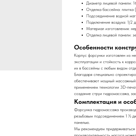
Диаметр лицевой панели: 1
Отделка бассейна: плитка (
Подсоединение водной маги
Подключение воздуха: 1/2 
Материал изготовления: не
Отделка лицевой панели: з
Особенности констр
Корпус форсунки изготовлен из н
эксплуатации и стойкость к корро
их в бассейны с любым видом отде
Благодаря специально спроектир
обеспечивают мощный массажный э
применением технологии 3D-печат
создание струи гидромассажа, зас
Комплектация и осо
Форсунка гидромассажа производит
резьбовым подсоединением 1 ½ дю
панелью.
Мы рекомендуем придерживаться р
производительность насоса может