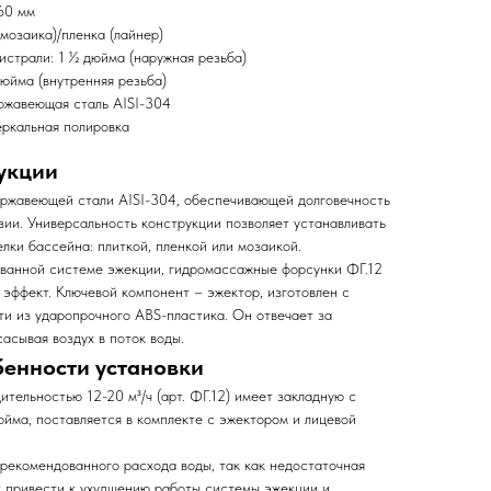
60 мм
мозаика)/пленка (лайнер)
страли: 1 ½ дюйма (наружная резьба)
дюйма (внутренняя резьба)
ржавеющая сталь AISI-304
еркальная полировка
укции
ержавеющей стали AISI-304, обеспечивающей долговечность
зии. Универсальность конструкции позволяет устанавливать
лки бассейна: плиткой, пленкой или мозаикой.
ованной системе эжекции, гидромассажные форсунки ФГ.12
ффект. Ключевой компонент – эжектор, изготовлен с
и из ударопрочного ABS-пластика. Он отвечает за
асывая воздух в поток воды.
бенности установки
ельностью 12-20 м³/ч (арт. ФГ.12) имеет закладную с
йма, поставляется в комплекте с эжектором и лицевой
екомендованного расхода воды, так как недостаточная
 привести к ухудшению работы системы эжекции и