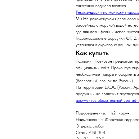
снижению подмеса воздуха.
Рекомендации по монтажу гидром
Мы НЕ рекомендуем использовани
бассейнах с морской водой естест
где для дезинфекции используется
Гидромассажные форсунки ФГ.12, 
установки в акриловых ваннах, ду
Как купить
Компания Ксенозон предлагает п
официальный сайт. Проконсультир
необходимые товары и оформить з
(бесплатный звонок по России).
На территории ЕАЭС (Россия, Арм
продукции не подлежит подтвержд
документов обязательной сертиф
Подсоединение: 1 1/2" наруж.
Наименование: Форсунка гидром
Отделка: любая
Сталь: AISI-304