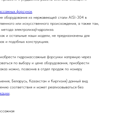
ассажных форсунок
е оборудования из нержавеющей стали AISI-304 в
венного или искусственного происхождения, а также там,
 метода электролиза/гидролиза.
как и остальные наши модели, не предназначены для
шах и подобных конструкциях.
риобрести гидромассажные форсунки напрямую через
оваться по выбору и цене оборудования, приобрести
аказ можно, позвонив в отдел продаж по номеру
ения, Беларусь, Казахстан и Киргизия) данный вид
ению соответствия и может реализовываться без
икации
.
ассажная