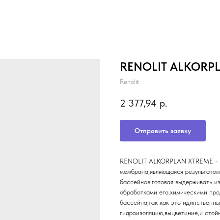
RENOLIT ALKORPLA
Renolit
2 377,94
р.
Отправить заявку
RENOLIT ALKORPLAN XTREME - это
мембрана,являющаяся результатом
бассейнов,готовая выдерживать и
обработками его,химическими пр
бассейна,так как это идинственны
гидроизоляцию,выцветиние,и стой