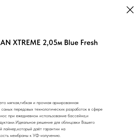
N XTREME 2,05м Blue Fresh
 мягкая,гибкая и прочная армированная
 самых передовых технологических разработок в сфере
знос при ежедневном использование бассейна,и
одуктами.Идеальное решение для облицовки Вашего
й лайнер,который даёт гарантии на
кость мембраны к УФ-излучению.