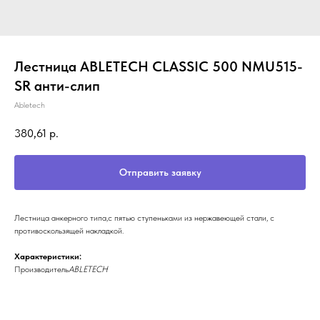
Лестница ABLETECH CLASSIC 500 NMU515-
SR анти-слип
Abletech
380,61
р.
Отправить заявку
Лестница анкерного типа,с пятью ступеньками из нержавеющей стали, с
противоскользящей накладкой.
Характеристики:
Производитель
ABLETECH