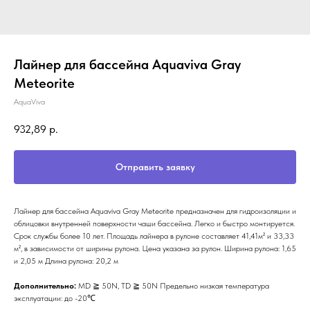
Лайнер для бассейна Aquaviva Gray
Meteorite
AquaViva
932,89
р.
Отправить заявку
Лайнер для бассейна Aquaviva Gray Meteorite предназначен для гидроизоляции и
облицовки внутренней поверхности чаши бассейна. Легко и быстро монтируется.
Срок службы более 10 лет. Площадь лайнера в рулоне составляет 41,41м² и 33,33
м², в зависимости от ширины рулона. Цена указана за рулон. Ширина рулона: 1,65
и 2,05 м Длина рулона: 20,2 м
Дополнительно:
MD ≧ 50N, TD ≧ 50N Предельно низкая температура
эксплуатации: до -20℃