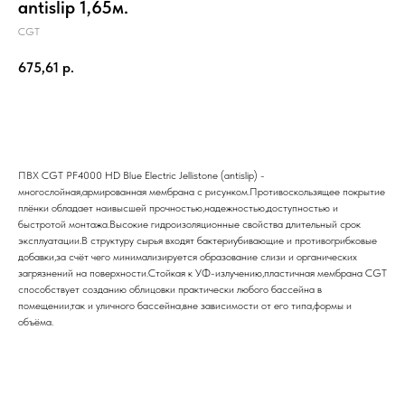
antislip 1,65м.
CGT
675,61
р.
Отправить заявку
ПВХ CGT PF4000 HD Blue Electric Jellistone (antislip) -
многослойная,армированная мембрана с рисунком.Противоскользящее покрытие
плёнки обладает наивысшей прочностью,надежностью,доступностью и
быстротой монтажа.Высокие гидроизоляционные свойства длительный срок
эксплуатации.В структуру сырья входят бактериубивающие и противогрибковые
добавки,за счёт чего минимализируется образование слизи и органических
загрязнений на поверхности.Стойкая к УФ-излучению,пластичная мембрана CGT
способствует созданию облицовки практически любого бассейна в
помещении,так и уличного бассейна,вне зависимости от его типа,формы и
объёма.