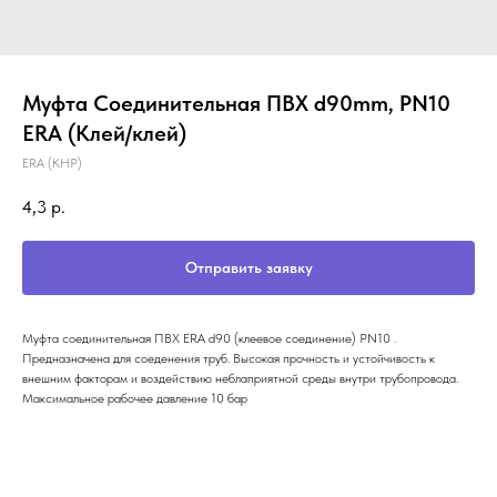
Муфта Соединительная ПВХ d90mm, PN10
ERA (Клей/клей)
ERA (КНР)
4,3
р.
Отправить заявку
Муфта соединительная ПВХ ERA d90 (клеевое соединение) PN10 .
Предназначена для соеденения труб. Высокая прочность и устойчивость к
внешним факторам и воздействию неблаприятной среды внутри трубопровода.
Максимальное рабочее давление 10 бар