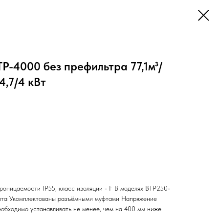
P-4000 без префильтра 77,1м³/
4,7/4 кВт
роницаемости IP55, класс изоляции - F В моделях ВТР250-
ита Укомплектованы разъёмными муфтами Напряжение
еобходимо устанавливать не менее, чем на 400 мм ниже