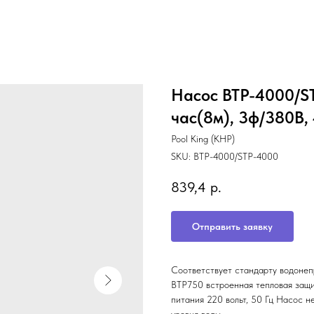
Насос BTP-4000/ST
час(8м), 3ф/380В, 
Pool King (КНР)
SKU:
BTP-4000/STP-4000
839,4
р.
Отправить заявку
Соответствует стандарту водонеп
ВТР750 встроенная тепловая защ
питания 220 вольт, 50 Гц Насос н