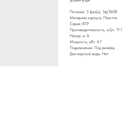
уровня воды
Питание: 3 фаз(ы), 3ф/380В
Материал корпуса: Пластик
Серия: BTP
Производительность, м3/ч: 71.1
Напор, м: 8
Мощность, кВт: 4.7
Подключение: Под вклейку
Для морской воды: Нет