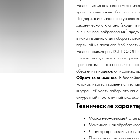
Модель укомплектована механичес
уровень воды в чаше бассейна, а 
Поддержание заданного уровня во
механического клапана (входит в 
сильном волнообразовании) преду
в канализацию, а для сбора плав
корзиной из прочного ABS пластик
Модели скиммеров КСЕНОЗОН «под
плиточной отделкой стенок, уком
прокладками – это позволяет плот
обеспечить надежную гидроизоляц
Обратите внимание!
В бассейна
устанавливаться вровень с чистов
внутренней части заборного окна 
аккуратный и эстетичный вид смо
Технические характе
Марка нержавеющей стали: 
Максимальная обрабатываем
Диаметр присоединительног
Подсоединение аварийного п