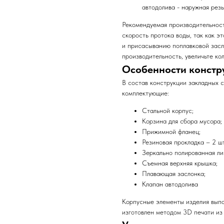
автодолива - наружная резьб
Рекомендуемая производительност
скорость протока воды, так как э
и присасыванию поплавковой зас
производительность, увеличьте ко
Особенности констр
В состав конструкции закладных 
комплектующие:
Стальной корпус;
Корзина для сбора мусора;
Прижимной фланец;
Резиновая прокладка – 2 шт
Зеркально полированная ли
Съемная верхняя крышка;
Плавающая заслонка;
Клапан автодолива
Корпусные элементы изделия вып
изготовлен методом 3D печати из