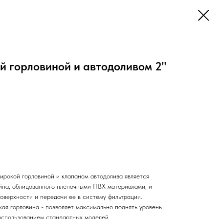
й горловиной и автодоливом 2"
окой горловиной и клапаном автодолива является
йна, облицованного пленочными ПВХ материалами, и
оверхности и передачи ее в систему фильтрации.
ая горловина - позволяет максимально поднять уровень
использованием стандартных моделей.