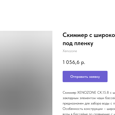
Скиммер с широко
под пленку
Xenozone
1 056,6
р.
Отправить заявку
Скиммер XENOZONE СК.15.8 с шир
закладным элементом чаши бассе
предназначен для забора воды с п
Особенность конструкции – широк
воды в бассейне по сравнению с 