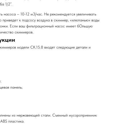
а 1/2’’.
ь насоса – 10-12 м3/час. Не рекомендуется увеличивать
то приведет к подсосу воздуха в скиммер, «хлюпанью» воды
лонки. Если ваш фильтрационный насос имеет бОльшую
личество скиммеров.
укции
скиммеров модели СК.15.8 входят следующие детали и
.
цевая панель;
олнены из нержавеющей стали. Съемный мусороприемник
 ABS пластика.