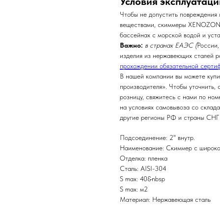
Условия эксплуатаци
Чтобы не допустить повреждения 
веществами, скиммеры XENOZONE 
бассейнах с морской водой и уст
Важно:
в с
транах ЕАЭС (
России
изделия из нержавеющих сталей 
прохождении обязательной серти
В нашей компании вы можете куп
производителя». Чтобы уточнить, 
розницу, свяжитесь с нами по но
на условиях самовывоза со склада 
другие регионы РФ и страны СНГ
Подсоединение: 2" внутр.
Наименование: Скиммер с широкой
Отделка: пленка
Сталь: AISI-304
S max: 40&nbsp
S max: м2
Материал: Нержавеющая сталь