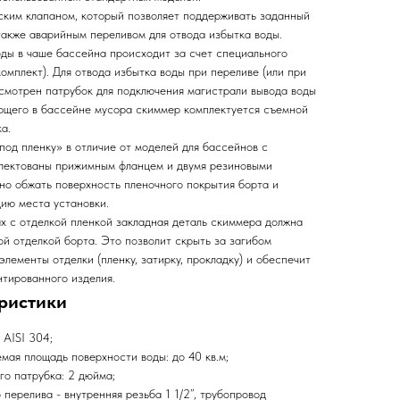
ким клапаном, который позволяет поддерживать заданный
также аварийным переливом для отвода избытка воды.
ды в чаше бассейна происходит за счет специального
комплект). Для отвода избытка воды при переливе (или при
смотрен патрубок для подключения магистрали вывода воды
ающего в бассейне мусора скиммер комплектуется съемной
а.
 пленку» в отличие от моделей для бассейнов с
плектованы прижимным фланцем и двумя резиновыми
но обжать поверхность пленочного покрытия борта и
ию места установки.
х с отделкой пленкой закладная деталь скиммера должна
ой отделкой борта. Это позволит скрыть за загибом
элементы отделки (пленку, затирку, прокладку) и обеспечит
нтированного изделия.
ристики
AISI 304;
ая площадь поверхности воды: до 40 кв.м;
о патрубка: 2 дюйма;
ерелива - внутренняя резьба 1 1/2’’, трубопровод