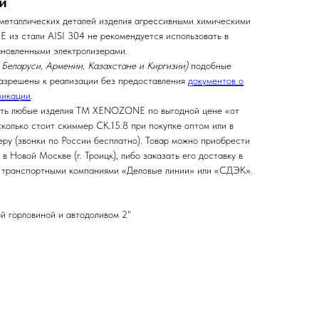
и
металлических деталей изделия агрессивными химическими
из стали AISI 304 не рекомендуется использовать в
ановленными электролизерами.
, Беларуси, Армении, Казахстане и Киргизии)
подобные
разрешены к реализации без предоставления
документов о
фикации
.
ить любые изделия ТМ XENOZONE по выгодной цене «от
сколько стоит скиммер СК.15.8 при покупке оптом или в
меру
(звонки по России бесплатно). Товар можно приобрести
в Новой Москве (г. Троицк), либо заказать его доставку в
 транспортными компаниями «Деловые линии» или «СДЭК».
 горловиной и автодоливом 2"