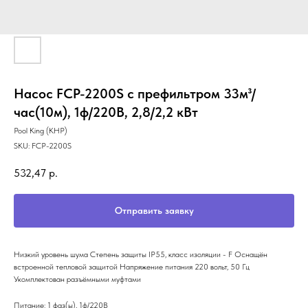
Насос FCP-2200S с префильтром 33м³/
час(10м), 1ф/220В, 2,8/2,2 кВт
Pool King (КНР)
SKU:
FCP-2200S
532,47
р.
Отправить заявку
Низкий уровень шума Степень защиты IP55, класс изоляции - F Оснащён
встроенной тепловой защитой Напряжение питания 220 вольт, 50 Гц
Укомплектован разъёмными муфтами
Питание: 1 фаз(ы), 1ф/220В