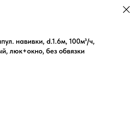
ул. навивки, d.1.6м, 100м³/ч,
ый, люк+окно, без обвязки