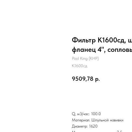
Фильтр K1600сд, шп
фланец 4", соплов
Pool King (КНР)
K1600сд
9509,78
р.
Отправить заявку
Q, м3/час: 100.0
Материал: Шпульной навивки
Диаметр: 1620