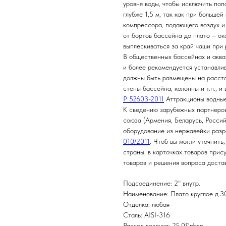
уровня воды, чтобы исключить поп
глубже 1,5 м, так как при больше
компрессора, подающего воздух 
от бортов бассейна до плато – ок
выплескиваться за край чаши при 
В общественных бассейнах и аква
и более рекомендуется устанавлив
должны быть размещены на рассто
стены бассейна, колонны и т.п., и
Р 52603-2011
Аттракционы водные
К сведению зарубежных партнеров
союза (Армения, Беларусь, Росси
оборудование из нержавейки раз
010/2011
. Чтоб вы могли уточнить
страны, в карточках товаров прис
товаров и решения вопроса доста
Подсоединение: 2" внутр.
Наименование: Плато круглое д.3
Отделка: любая
Сталь: AISI-316
Расход воздуха: 25.0&nbsp