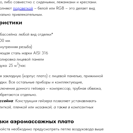
о, либо совместно с сиденьями, лежанками и креслами.
полняют
подсветкой
– белой или RGB – это делает вид
уально привлекательным.
ристики
бассейна: любой вид отделки*
300 мм
нутренняя резьба)
ющая сталь марки AISI 316
олировка лицевой панели
3
уха: 25 м
/час
я закладную (корпус плато) с лицевой панелью, прижимной
дки. Все остальные приборы и комплектующие,
лючения донного гейзера – компрессор, трубная обвязка,
обретаются отдельно.
ссейна
: Конструкция гейзера позволяет устанавливать
литкой, пленкой или мозаикой, а также в композитных
вки аэромассажных плато
ойств необходимо предусмотреть петлю воздуховода выше