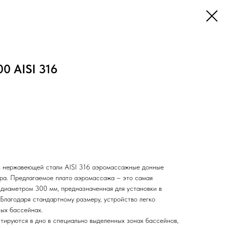
0 AISI 316
з нержавеющей стали AISI 316 аэромассажные донные
ера.
Предлагаемое плато аэромассажа – это самая
 диаметром 300 мм, предназначенная для установки в
Благодаря стандартному размеру, устройство легко
ых бассейнах.
ируются в дно в специально выделенных зонах бассейнов,