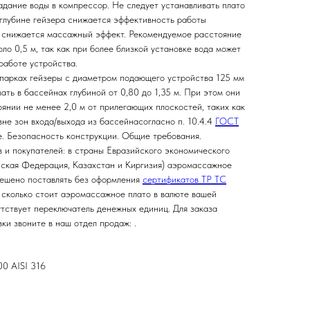
адание воды в компрессор. Не следует устанавливать плато
й глубине гейзера снижается эффективность работы
и снижается массажный эффект. Рекомендуемое расстояние
оло 0,5 м, так как при более близкой установке вода может
работе устройства.
парках гейзеры с диаметром подающего устройства 125 мм
ать в бассейнах глубиной от 0,80 до 1,35 м. При этом они
янии не менее 2,0 м от прилегающих плоскостей, таких как
 вне зон входа/выхода из бассейнасогласно п. 10.4.4
ГОСТ
. Безопасность конструкции. Общие требования.
 и покупателей: в страны Евразийского экономического
йская Федерация, Казахстан и Киргизия) аэромассажное
решено поставлять без оформления
сертификатов ТР ТС
, сколько стоит аэромассажное плато в валюте вашей
утствует переключатель денежных единиц. Для заказа
вки звоните в наш отдел продаж:
.
00 AISI 316