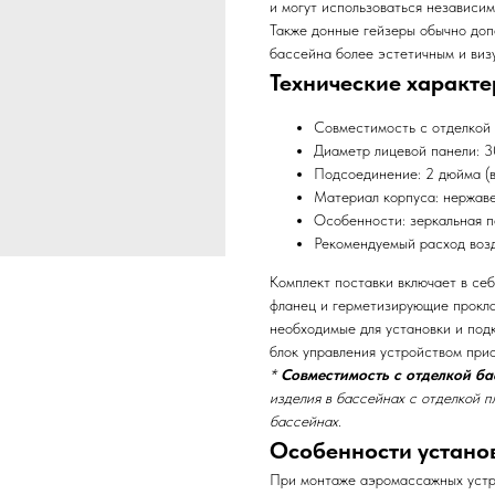
и могут использоваться независим
Также донные гейзеры обычно до
бассейна более эстетичным и виз
Технические характе
Совместимость с отделкой 
Диаметр лицевой панели: 
Подсоединение: 2 дюйма (в
Материал корпуса: нержаве
Особенности: зеркальная п
Рекомендуемый расход возд
Комплект поставки включает в себ
фланец и герметизирующие прокла
необходимые для установки и подк
блок управления устройством при
*
Совместимость с отделкой ба
изделия в бассейнах с отделкой п
бассейнах.
Особенности устано
При монтаже аэромассажных устр