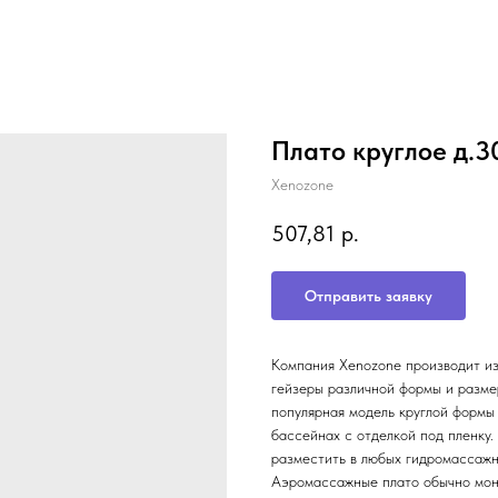
Плато круглое д.30
Xenozone
507,81
р.
Отправить заявку
Компания Xenozone производит и
гейзеры различной формы и разм
популярная модель круглой формы
бассейнах с отделкой
под пленку.
разместить в любых гидромассажн
Аэромассажные плато обычно монт