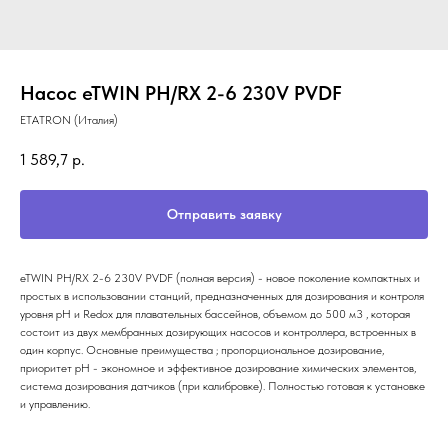
Насос eTWIN PH/RX 2-6 230V PVDF
ETATRON (Италия)
1 589,7
р.
Отправить заявку
eTWIN PH/RX 2-6 230V PVDF (полная версия) - новое поколение компактных и
простых в использовании станций, предназначенных для дозирования и контроля
уровня рН и Redox для плавательных бассейнов, объемом до 500 м3 , которая
состоит из двух мембранных дозирующих насосов и контроллера, встроенных в
один корпус. Основные преимущества ; пропорциональное дозирование,
приоритет pH - экономное и эффективное дозирование химических элементов,
система дозирования датчиков (при калибровке). Полностью готовая к установке
и управлению.