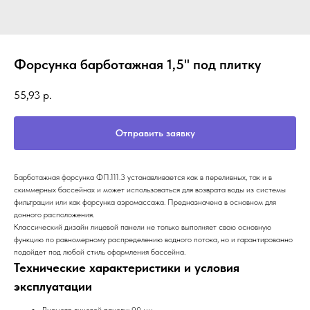
Форсунка барботажная 1,5" под плитку
55,93
р.
Отправить заявку
Барботажная форсунка ФП.111.3 устанавливается как в переливных, так и в
скиммерных бассейнах и может использоваться для возврата воды из системы
фильтрации или как форсунка аэромассажа. Предназначена в основном для
донного расположения.
Классический дизайн лицевой панели не только выполняет свою основную
функцию по равномерному распределению водного потока, но и гарантированно
подойдет под любой стиль оформления бассейна.
Технические характеристики и условия
эксплуатации