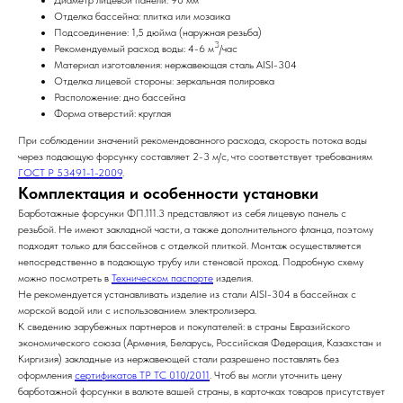
Диаметр лицевой панели: 90 мм
Отделка бассейна: плитка или мозаика
Подсоединение: 1,5 дюйма (наружная резьба)
3
Рекомендуемый расход воды: 4-6 м
/час
Материал изготовления: нержавеющая сталь AISI-304
Отделка лицевой стороны: зеркальная полировка
Расположение: дно бассейна
Форма отверстий: круглая
При соблюдении значений рекомендованного расхода, скорость потока воды
через подающую форсунку составляет 2-3 м/с, что соответствует требованиям
ГОСТ Р 53491-1-2009
.
Комплектация и особенности установки
Барботажные форсунки ФП.111.3 представляют из себя лицевую панель с
резьбой. Не имеют закладной части, а также дополнительного фланца, поэтому
подходят только для бассейнов с отделкой плиткой. Монтаж осуществляется
непосредственно в подающую трубу или стеновой проход. Подробную схему
можно посмотреть в
Техническом паспорте
изделия.
Не рекомендуется устанавливать изделие из стали AISI-304 в бассейнах с
морской водой или с использованием электролизера.
К сведению зарубежных партнеров и покупателей: в страны Евразийского
экономического союза (Армения, Беларусь, Российская Федерация, Казахстан и
Киргизия) закладные из нержавеющей стали разрешено поставлять без
оформления
сертификатов ТР ТС 010/2011
. Чтоб вы могли уточнить цену
барботажной форсунки в валюте вашей страны, в карточках товаров присутствует