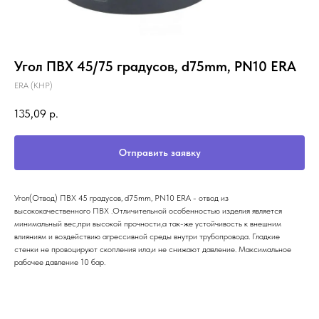
Угол ПВХ 45/75 градусов, d75mm, PN10 ERA
ERA (КНР)
135,09
р.
Отправить заявку
Угол(Отвод) ПВХ 45 градусов, d75mm, PN10 ERA - отвод из
высококачественного ПВХ .Отличительной особенностью изделия является
минимальный вес,при высокой прочности,а так-же устойчивость к внешним
влияниям и воздействию агрессивной среды внутри трубопровода. Гладкие
стенки не провоцируют скопления ила,и не снижают давление. Максимальное
рабочее давление 10 бар.