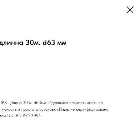
длинна 30м. d63 мм
 ПВХ . Длина 30 м. d63мм. Идеальная совместимость со
гибкость и простота установки.Изделие сертифицировано
ртам UNI EN ISO 3994.