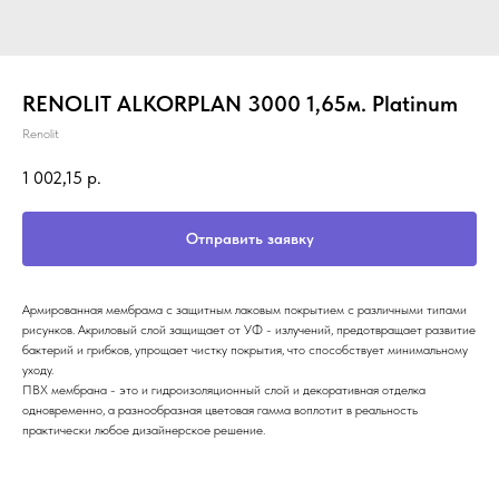
RENOLIT ALKORPLAN 3000 1,65м. Platinum
Renolit
1 002,15
р.
Отправить заявку
Армированная мембрама с защитным лаковым покрытием с различными типами
рисунков. Акриловый слой защищает от УФ - излучений, предотвращает развитие
бактерий и грибков, упрощает чистку покрытия, что способствует минимальному
уходу.
ПВХ мембрана - это и гидроизоляционный слой и декоративная отделка
одновременно, а разнообразная цветовая гамма воплотит в реальность
практически любое дизайнерское решение.