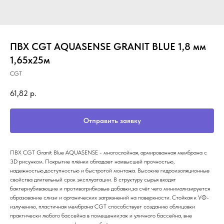
ПВХ CGT AQUASENSE GRANIT BLUE 1,8 мм
1,65х25м
CGT
61,82
р.
Отправить заявку
ПВХ CGT Granit Blue AQUASENSE - многослойная, армированная мембрана c
3D рисунком. Покрытие плёнки обладает наивысшей прочностью,
надежностью,доступностью и быстротой монтажа. Высокие гидроизоляционные
свойства длительный срок эксплуатации. В структуру сырья входят
бактериубивающие и противогрибковые добавки,за счёт чего минимализируется
образование слизи и органических загрязнений на поверхности. Стойкая к УФ-
излучению, пластичная мембрана CGT способствует созданию облицовки
практически любого бассейна в помещении,так и уличного бассейна, вне