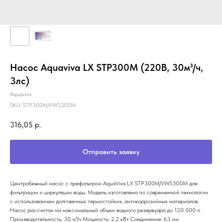
Насос Aquaviva LX STP300M (220В, 30м³/ч,
3лс)
Aquaviva
SKU:
STP300M/VWS300M
316,05
р.
Отправить заявку
Центробежный насос с префильтром AquaViva LX STP300M/VWS300M для
фильтрации и циркуляции воды. Модель изготовлена по современной технологии
с использованием долговечных термостойких, антикоррозийных материалов.
Насос рассчитан на максимальный объем водного резервуара до 120 000 л.
Производительность: 30 м³/ч Мощность: 2.2 кВт Соединение: 63 мм