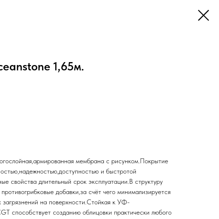
eanstone 1,65м.
гослойная,армированная мембрана с рисунком.Покрытие
ностью,надежностью,доступностью и быстротой
ые свойства длительный срок эксплуатации.В структуру
 противогрибковые добавки,за счёт чего минимализируется
х загрязнений на поверхности.Стойкая к УФ-
CGT способствует созданию облицовки практически любого