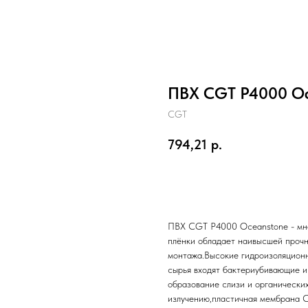
ПВХ CGT P4000 Oc
CGT
794,21
р.
Отправить заявку
ПВХ CGT P4000 Oceanstone - мно
плёнки обладает наивысшей проч
монтажа.Высокие гидроизоляционн
сырья входят бактериубивающие и
образование слизи и органически
излучению,пластичная мембрана 