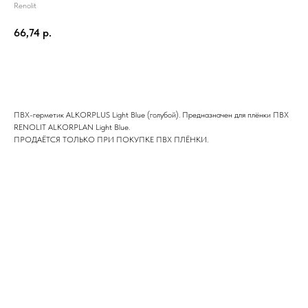
Renolit
66,74
р.
Отправить заявку
ПВХ-герметик ALKORPLUS Light Blue (голубой). Предназначен для плёнки ПВХ
RENOLIT ALKORPLAN Light Blue.
ПРОДАЁТСЯ ТОЛЬКО ПРИ ПОКУПКЕ ПВХ ПЛЁНКИ.