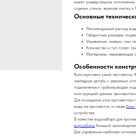
имеет универсальное исполнение 
отделки стенок, включая плитку и 
Основные техническ
Рекомендуемый расход воды
Габаритные размеры: лицев
Управление: пневмо- или се
Количество и тип сопел: тр
Материалы: нержавеющая ст
Особенности констр
Конструктивно узкий противоток 
закладную деталь с зеркально от
подключения к трубопроводам под
конструкцией данных противотоко
Для оснащения узла противотока 
воды на противоток, а также
блок 
устройства.
В качестве водозабора для проти
водозаборы
большой производител
Для управления наиболее оптимал