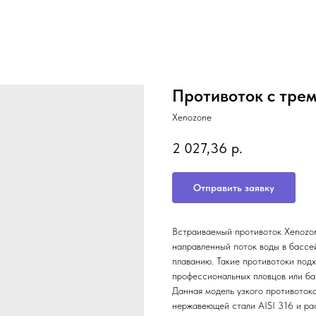
Противоток с трем
Xenozone
2 027,36
р.
Отправить заявку
Встраиваемый противоток Xenozon
направленный поток воды в бассе
плаванию. Такие противотоки подх
профессиональных пловцов или ба
Данная модель узкого противотока
нержавеющей стали AISI 316 и ра