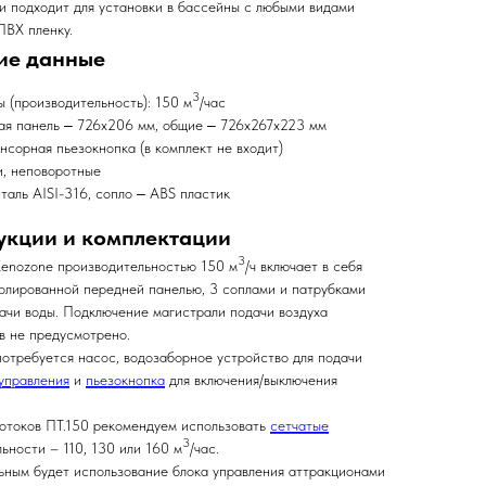
и подходит для установки в бассейны с любыми видами
ПВХ пленку.
ие данные
3
 (производительность): 150 м
/час
ая панель ‒ 726х206 мм, общие ‒ 726х267х223 мм
нсорная пьезокнопка (в комплект не входит)
и, неповоротные
аль AISI-316, сопло ‒ ABS пластик
укции и комплектации
3
Xenozone производительностью 150 м
/ч включает в себя
полированной передней панелью, 3 соплами и патрубками
ачи воды. Подключение магистрали подачи воздуха
в не предусмотрено.
потребуется насос, водозаборное устройство для подачи
управления
и
пьезокнопка
для включения/выключения
вотоков ПТ.150 рекомендуем использовать
сетчатые
3
ьности – 110, 130 или 160 м
/час.
ьным будет использование блока управления аттракционами