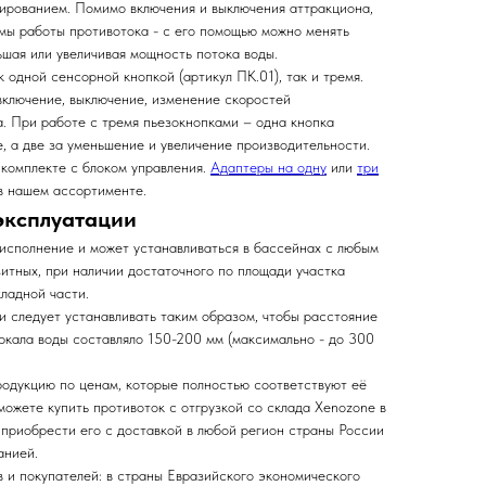
ированием. Помимо включения и выключения аттракциона,
имы работы противотока - с его помощью можно менять
ьшая или увеличивая мощность потока воды.
 одной сенсорной кнопкой (артикул ПК.01), так и тремя.
включение, выключение, изменение скоростей
. При работе с тремя пьезокнопками – одна кнопка
, а две за уменьшение и увеличение производительности.
 комплекте с блоком управления.
Адаптеры на одну
или
три
в нашем ассортименте.
эксплуатации
исполнение и может устанавливаться в бассейнах с любым
зитных, при наличии достаточного по площади участка
ладной части.
и следует устанавливать таким образом, чтобы расстояние
еркала воды составляло 150-200 мм (максимально - до 300
одукцию по ценам, которые полностью соответствуют её
можете купить противоток с отгрузкой со склада Xenozone в
е приобрести его с доставкой в любой регион страны России
анией.
 и покупателей: в страны Евразийского экономического