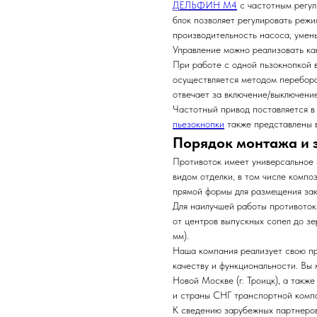
ДЕЛЬФИН М4
с частотным регул
блок позволяет регулировать реж
производительность насоса, умен
Управление можно реализовать как
При работе с одной пьзокнопкой 
осуществляется методом перебора
отвечает за включение/выключение
Частотный привод поставляется в
пьезокнопки
также представлены 
Порядок монтажа и 
Противоток имеет универсальное 
видом отделки, в том числе компо
прямой формы для размещения зак
Для наилучшей работы противоток
от центров выпускных сопел до з
мм).
Наша компания реализует свою пр
качеству и функциональности. Вы 
Новой Москве (г. Троицк), а такж
и страны СНГ транспортной комп
К сведению зарубежных партнеров