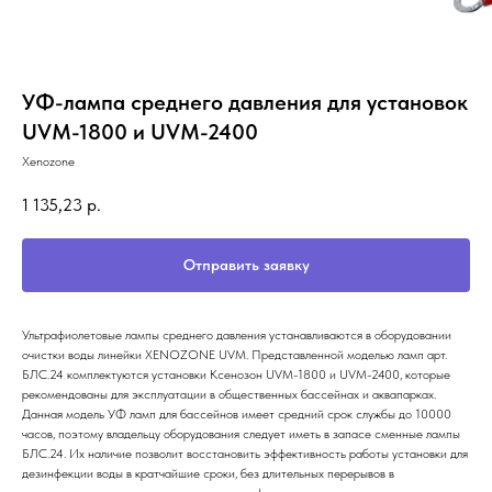
УФ-лампа среднего давления для установок
UVM-1800 и UVM-2400
Xenozone
1 135,23
р.
Отправить заявку
Ультрафиолетовые лампы среднего давления устанавливаются в оборудовании
очистки воды линейки XENOZONE UVM. Представленной моделью ламп арт.
БЛС.24 комплектуются установки Ксенозон UVM-1800 и UVM-2400, которые
рекомендованы для эксплуатации в общественных бассейнах и аквапарках.
Данная модель УФ ламп для бассейнов имеет средний срок службы до 10000
часов, поэтому владельцу оборудования следует иметь в запасе сменные лампы
БЛС.24. Их наличие позволит восстановить эффективность работы установки для
дезинфекции воды в кратчайшие сроки, без длительных перерывов в