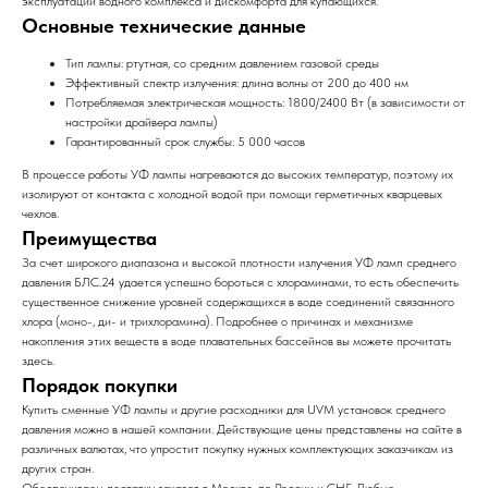
эксплуатации водного комплекса и дискомфорта для купающихся.
Основные технические данные
Тип лампы: ртутная, со средним давлением газовой среды
Эффективный спектр излучения: длина волны от 200 до 400 нм
Потребляемая электрическая мощность: 1800/2400 Вт (в зависимости от
настройки драйвера лампы)
Гарантированный срок службы: 5 000 часов
В процессе работы УФ лампы нагреваются до высоких температур, поэтому их
изолируют от контакта с холодной водой при помощи герметичных кварцевых
чехлов.
Преимущества
За счет широкого диапазона и высокой плотности излучения УФ ламп среднего
давления БЛС.24 удается успешно бороться с хлораминами, то есть обеспечить
существенное снижение уровней содержащихся в воде соединений связанного
хлора (моно-, ди- и трихлорамина). Подробнее о причинах и механизме
накопления этих веществ в воде плавательных бассейнов вы можете прочитать
здесь.
Порядок покупки
Купить сменные УФ лампы и другие расходники для UVM установок среднего
давления можно в нашей компании. Действующие цены представлены на сайте в
различных валютах, что упростит покупку нужных комплектующих заказчикам из
других стран.