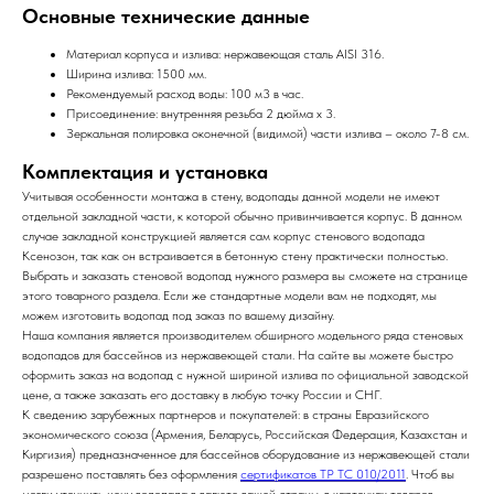
Основные технические данные
Материал корпуса и излива: нержавеющая сталь AISI 316.
Ширина излива: 1500 мм.
Рекомендуемый расход воды: 100 м3 в час.
Присоединение: внутренняя резьба 2 дюйма
х 3
.
Зеркальная полировка оконечной (видимой) части излива – около 7-8 см.
Комплектация и установка
Учитывая особенности монтажа в стену, водопады данной модели не имеют
отдельной закладной части, к которой обычно привинчивается корпус. В данном
случае закладной конструкцией является сам корпус стенового водопада
Ксенозон, так как он встраивается в бетонную стену практически полностью.
Выбрать и заказать стеновой водопад нужного размера вы сможете на странице
этого товарного раздела. Если же стандартные модели вам не подходят, мы
можем изготовить водопад под заказ по вашему дизайну.
Наша компания является производителем обширного модельного ряда стеновых
водопадов для бассейнов из нержавеющей стали. На сайте вы можете быстро
оформить заказ на водопад с нужной шириной излива по официальной заводской
цене, а также заказать его доставку в любую точку России и СНГ.
К сведению зарубежных партнеров и покупателей: в страны Евразийского
экономического союза (Армения, Беларусь, Российская Федерация, Казахстан и
Киргизия) предназначенное для бассейнов оборудование из нержавеющей стали
разрешено поставлять без оформления
сертификатов ТР ТС 010/2011
. Чтоб вы