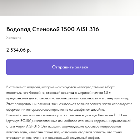
Водопад Стеновой 1500 AISI 316
Xenozone
2 534,06
р.
Отправить заявку
В отличие от моделей, которые монтируются непосредственно в борт
плавательного бассейна, стеновой водопад с шириной излива 1.5 м
предназначен для установки на вертикальные поверхности – в стену или нишу.
Этот декоративный элемент, так называемая водяная завеса, часто используют в
оформлении интерьера аквапарка или в ландшафтном дизайне.
В нашей компании вы сможете купить стеновые водопады Xenozone 1500 мм
(артикул ВС.15/1), изготовленные из наиболее стойкой к коррозии нержавеющей
стали марки AISI-316. Эти изделия, формирующие красивое непрерывное
полотно воды, известны также под названием «водяная завеса», что точно
отражает их назначение и создаваемый визуальный эффект.