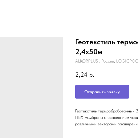
Геотекстиль терм
2,4х50м
ALKORPLUS . Россия, LOGICPO
2,24
р.
Отправить заявку
Геотекстиль термообработанный 3
ПВХ-мембраны с основанием чаши
различными векторами расширения