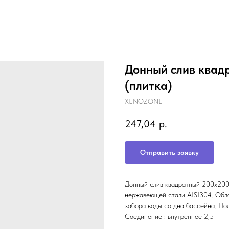
Донный слив квад
(плитка)
XENOZONE
247,04
р.
Отправить заявку
Донный слив квадратный 200х200х
нержавеющей стали AISI304. Обл
забора воды со дна бассейна. По
Соединение : внутреннее 2,5