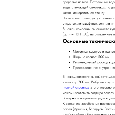
прорезью излива. Потолочный вод
воды, стекающей самотеком по ди
камня, декоративная стена).
Чаще всего такие декоративные э
открытых ландшафтных зон или ин
В нашей компании вы сможете ку
(артикул ВПТ.50), изготовленные 
Основные техническ
Материал корпуса и излива
Ширина излива: 500 мм
Рекомендуемый расход воды
Присоединение: внутрення
В нашем каталоге вы найдете мод
излива до 700 мм. Выбрать и куп
главной странице
этого товарного
можем изготовить водяную завесу
обширного модельного ряда водоп
К сведению зарубежных партнеров
союза (Армения, Беларусь, Росси
для бассейнов оборудование из н