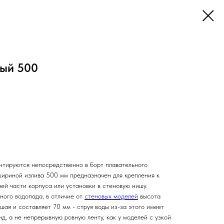
ый 500
онтируются непосредственно в борт плавательного
шириной излива 500 мм предназначен для крепления к
ей части корпуса или установки в стеновую нишу.
ного водопада, в отличие от
стеновых моделей
высота
ая и составляет 70 мм - струя воды из-за этого имеет
д, а не непрерывную ровную ленту, как у моделей с узкой