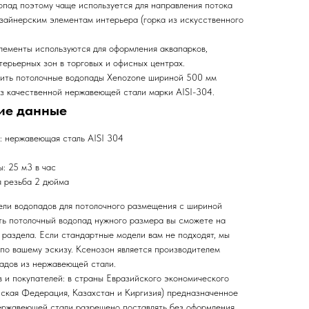
опад поэтому чаще используется для направления потока
зайнерским элементам интерьера (горка из искусственного
лементы используются для оформления аквапарков,
терьерных зон в торговых и офисных центрах.
пить потолочные водопады Xenozone шириной 500 мм
из качественной нержавеющей стали марки AISI-304.
ие данные
: нержавеющая сталь AISI 304
: 25 м3 в час
я резьба 2 дюйма
ели водопадов для потолочного размещения с шириной
ить потолочный водопад нужного размера вы сможете на
 раздела. Если стандартные модели вам не подходят, мы
 по вашему эскизу. Ксенозон является производителем
адов из нержавеющей стали.
 и покупателей: в страны Евразийского экономического
йская Федерация, Казахстан и Киргизия) предназначенное
ержавеющей стали разрешено поставлять без оформления