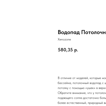
Водопад Потолочн
Xenozone
580,35
р.
Отправить заявку
В отличие от моделей, которые м
бассейна, потолочный водопад с 
потолку с помощью «ушек» в верхн
Обратите внимание, что у потолоч
подающего сопла достаточно больш
более естественный, природный ви