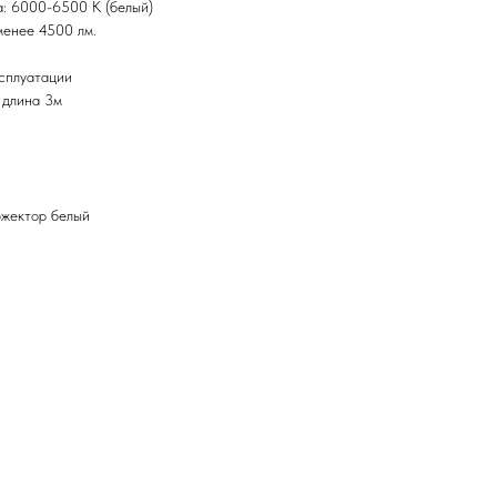
: 6000-6500 К (белый)
менее 4500 лм.
сплуатации
, длина 3м
жектор белый