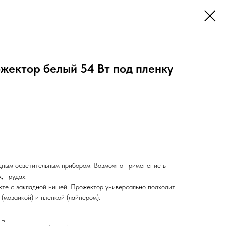
жектор белый 54 Вт под пленку
дным осветительным прибором. Возможно применение в
, прудах.
кте с закладной нишей. Прожектор универсально подходит
 (мозаикой) и пленкой (лайнером).
Гц