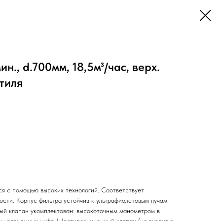
н., d.700мм, 18,5м³/час, верх.
нтиля
ся с помощью высоких технологий. Соответствует
сти. Корпус фильтра устойчив к ультрафиолетовым лучам.
ый клапан укомплектован: высокоточным манометром в