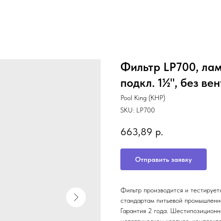
Фильтр LP700, лами
подкл. 1½", без ве
Pool King (КНР)
SKU:
LP700
663,89
р.
Отправить заявку
Фильтр производится и тестирует
стандартам питьевой промышленно
Гарантия 2 года. Шестипозиционн