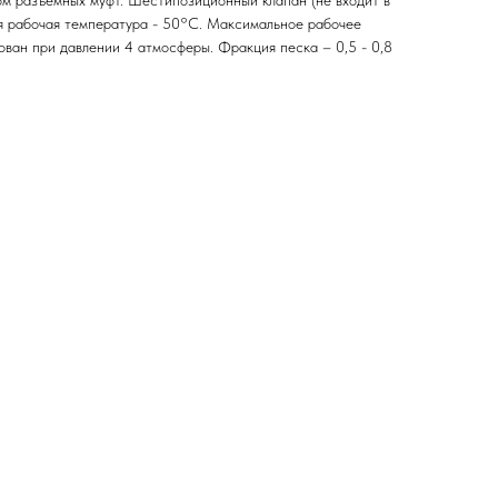
ом разъемных муфт. Шестипозиционный клапан (не входит в
я рабочая температура - 50°С. Максимальное рабочее
ован при давлении 4 атмосферы. Фракция песка – 0,5 - 0,8