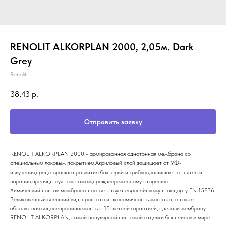
RENOLIT ALKORPLAN 2000, 2,05м. Dark
Grey
Renolit
38,43
р.
Отправить заявку
RENOLIT ALKORPLAN 2000 - армированная однотонная мембрана со
специальным лаковым покрытием.Акриловый слой защищает от УФ-
излучения,предотвращает развитие бактерий и грибков,защищает от пятен и
царапин,препядствуя тем самым,преждевременному старению.
Химический состав мембраны соответствует европейскому стандарту EN 15836.
Великолепный внешний вид, простота и экономичность монтажа, а также
абсолютная водонепроницаемость с 10-летней гарантией, сделали мембрану
RENOLIT ALKORPLAN, самой популярной системой отделки бассеинов в мире.