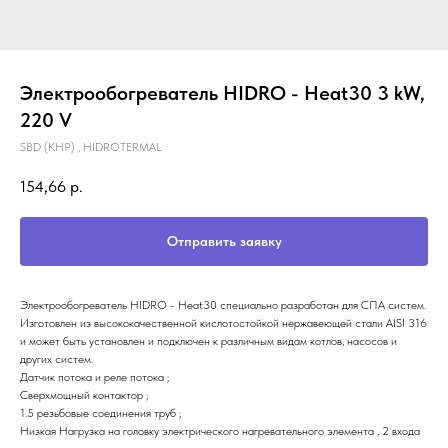
Электрообогреватель HIDRO - Heat30 3 kW,
220 V
SBD (KHP) , HIDROTERMAL
154,66
р.
Отправить заявку
Электрообогреватель HIDRO - Heat30 специально разработан для СПА систем.
Изготовлен из высококачественной кислотостойкой нержавеющей стали AISI 316
и может быть установлен и подключен к различным видам котлов, насосов и
других систем.
Датчик потока и реле потока ;
Сверхмощный контактор ;
1.5 резьбовые соединения труб ;
Низкая Нагрузка на головку электрического нагревательного элемента , 2 входа