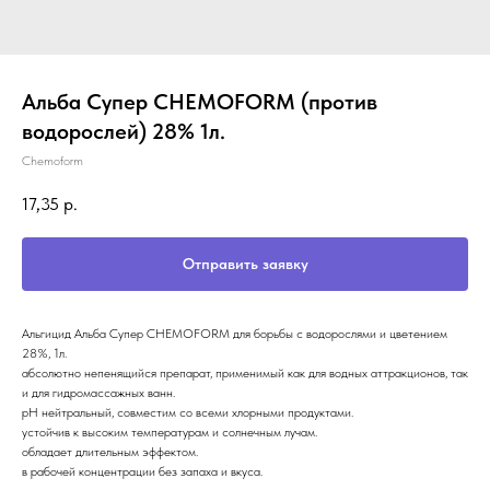
Альба Супер CHEMOFORM (против
водорослей) 28% 1л.
Chemoform
17,35
р.
Отправить заявку
Альгицид Альба Супер CHEMOFORM для борьбы с водорослями и цветением
28%, 1л.
абсолютно непенящийся препарат, применимый как для водных аттракционов, так
и для гидромассажных ванн.
рН нейтральный, совместим со всеми хлорными продуктами.
устойчив к высоким температурам и солнечным лучам.
обладает длительным эффектом.
в рабочей концентрации без запаха и вкуса.