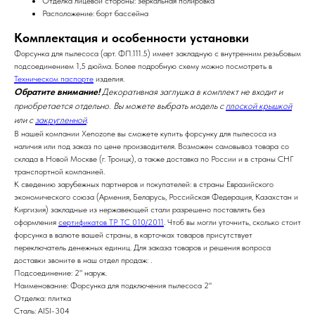
Отделка лицевой стороны: зеркальная полировка
Расположение: борт бассейна
Комплектация и особенности установки
Форсунка для пылесоса (арт.
ФП.111.5
) имеет закладную с внутренним резьбовым
подсоединением 1,5 дюйма. Более подробную схему можно посмотреть в
Техническом паспорте
изделия.
Обратите внимание!
Декоративная заглушка в комплект не входит и
приобретается отдельно. Вы можете выбрать модель с
плоской крышкой
или с
закругленной
.
В нашей компании Xenozone вы сможете купить форсунку для пылесоса из
наличия или под заказ по цене производителя. Возможен самовывоз товара со
склада в Новой Москве (г. Троицк), а также доставка по России и в страны СНГ
транспортной компанией.
К сведению зарубежных партнеров и покупателей: в страны Евразийского
экономического союза (Армения, Беларусь, Российская Федерация, Казахстан и
Киргизия) закладные из нержавеющей стали разрешено поставлять без
оформления
сертификатов ТР ТС 010/2011
. Чтоб вы могли уточнить, сколько стоит
форсунка в валюте вашей страны, в карточках товаров присутствует
переключатель денежных единиц. Для заказа товаров и решения вопроса
доставки звоните в наш отдел продаж:
.
Подсоединение: 2" наруж.
Наименование: Форсунка для подключения пылесоса 2"
Отделка: плитка
Сталь: AISI-304