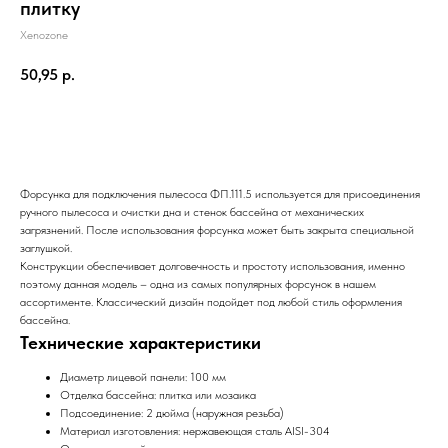
плитку
Xenozone
50,95
р.
Отправить заявку
Форсунка для подключения пылесоса
ФП.111.5
используется для присоединения
ручного пылесоса и очистки дна и стенок бассейна от механических
загрязнений. После использования форсунка может быть закрыта специальной
заглушкой.
Конструкции обеспечивает долговечность и простоту использования, именно
поэтому данная модель – одна из самых популярных форсунок в нашем
ассортименте. Классический дизайн подойдет под любой стиль оформления
бассейна.
Технические характеристики
Диаметр лицевой панели: 100 мм
Отделка бассейна: плитка или мозаика
Подсоединение: 2 дюйма (наружная резьба)
Материал изготовления: нержавеющая сталь AISI-304