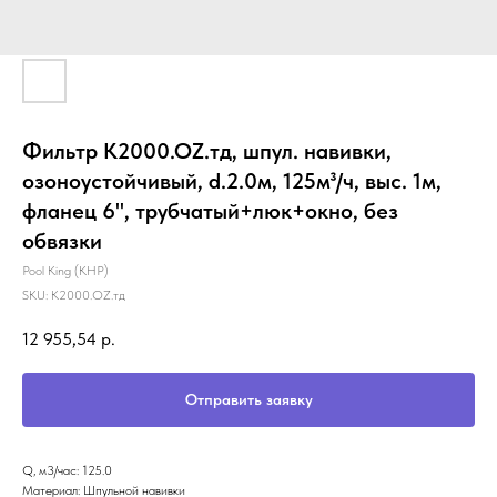
Фильтр K2000.OZ.тд, шпул. навивки,
озоноустойчивый, d.2.0м, 125м³/ч, выс. 1м,
фланец 6", трубчатый+люк+окно, без
обвязки
Pool King (КНР)
SKU:
K2000.OZ.тд
12 955,54
р.
Отправить заявку
Q, м3/час: 125.0
Материал: Шпульной навивки