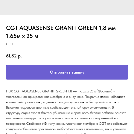
CGT AQUASENSE GRANIT GREEN 1,8 мм
1,65м х 25 м
CGT
61,82
р.
Отправить заявку
ПВХ CGT AQUASENSE GRANIT GREEN 1,8 мм 1,65м х 25м (Франция) -
многослойная, армированная мембрана c рисунком. Покрытие плёнки обладает
наивысшей прочностью, надежностью, доступностью и быстротой монтажа.
Высокие гидроизоляционные свойства длительный срок эксплуатации. В
структуру сырья входят бактериубивающие и противогрибковые добавки, за счёт
чего минимализируется образование слизи и органических загрязнений на
поверхности. Стойкая к УФ-излучению, пластичная мембрана CGT способствует
созданию облицовки практически любого бассейна в помещении, так и уличного