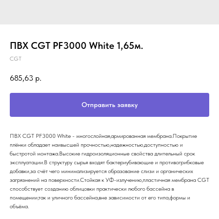
ПВХ CGT PF3000 White 1,65м.
CGT
685,63
р.
Отправить заявку
ПВХ CGT PF3000 White - многослойная,армированная мембрана.Покрытие
плёнки обладает наивысшей прочностью,надежностью,доступностью и
быстротой монтажа.Высокие гидроизоляционные свойства длительный срок
эксплуатации.В структуру сырья входят бактериубивающие и противогрибковые
добавки,за счёт чего минимализируется образование слизи и органических
загрязнений на поверхности.Стойкая к УФ-излучению,пластичная мембрана CGT
способствует созданию облицовки практически любого бассейна в
помещении,так и уличного бассейна,вне зависимости от его типа,формы и
объёма.