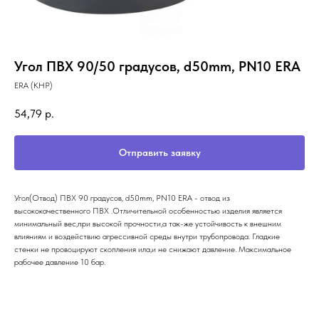
Угол ПВХ 90/50 градусов, d50mm, PN10 ERA
ERA (КНР)
54,79
р.
Отправить заявку
Угол(Отвод) ПВХ 90 градусов, d50mm, PN10 ERA - отвод из
высококачественного ПВХ .Отличительной особенностью изделия является
минимальный вес,при высокой прочности,а так-же устойчивость к внешним
влияниям и воздействию агрессивной среды внутри трубопровода. Гладкие
стенки не провоцируют скопления ила,и не снижают давление. Максимальное
рабочее давление 10 бар.