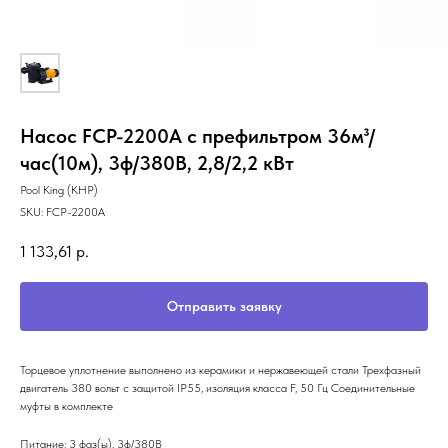
Насос FCP-2200A с префильтром 36м³/
час(10м), 3ф/380В, 2,8/2,2 кВт
Pool King (КНР)
SKU:
FCP-2200A
1 133,61
р.
Отправить заявку
Торцевое уплотнение выполнено из керамики и нержавеющей стали Трехфазный
двигатель 380 вольт с защитой IP55, изоляция класса F, 50 Гц Соединительные
муфты в комплекте
Питание: 3 фаз(ы), 3ф/380В