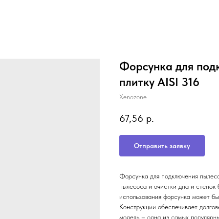
Форсунка для под
плитку AISI 316
Xenozone
67,56
р.
Отправить заявку
Форсунка для подключения пыле
пылесоса и очистки дна и стенок
использования форсунка может бы
Конструкции обеспечивает долгов
модель – одна из самых популярн