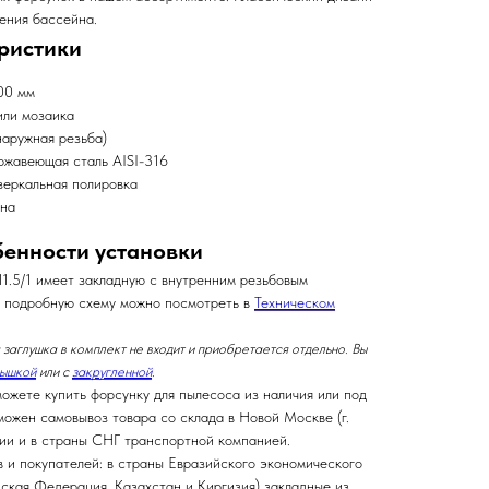
ения бассейна.
ристики
00 мм
или мозаика
аружная резьба)
ржавеющая сталь AISI-316
зеркальная полировка
йна
бенности установки
1.5/1
имеет закладную с внутренним резьбовым
е подробную схему можно посмотреть в
Техническом
заглушка в комплект не входит и приобретается отдельно. Вы
рышкой
или с
закругленной
.
ожете купить форсунку для пылесоса из наличия или под
можен самовывоз товара со склада в Новой Москве (г.
сии и в страны СНГ транспортной компанией.
 и покупателей: в страны Евразийского экономического
йская Федерация, Казахстан и Киргизия) закладные из