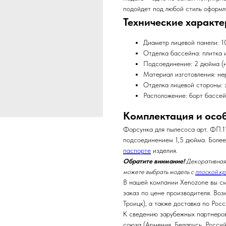
подойдет под любой стиль оформл
Технические характе
Диаметр лицевой панели: 1
Отделка бассейна: плитка 
Подсоединение: 2 дюйма (н
Материал изготовления: не
Отделка лицевой стороны: 
Расположение: борт бассе
Комплектация и осо
Форсунка для пылесоса арт.
ФП.11
подсоединением 1,5 дюйма. Боле
паспорте
изделия.
Обратите внимание!
Декоративная 
можете выбрать модель с
плоской к
В нашей компании Xenozone вы см
заказ по цене производителя. Воз
Троицк), а также доставка по Рос
К сведению зарубежных партнеров
союза (Армения, Беларусь, Росси