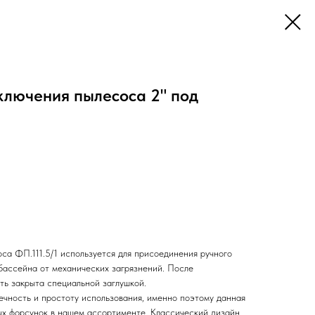
ключения пылесоса 2" под
соса
ФП.111.5/1
используется для присоединения ручного
 бассейна от механических загрязнений. После
ть закрыта специальной заглушкой.
ечность и простоту использования, именно поэтому данная
ых форсунок в нашем ассортименте. Классический дизайн