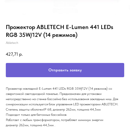
Прожектор ABLETECH E-Lumen 441 LEDs
RGB 35W/12V (14 режимов)
Abletech
427,71
р.
Отправить заявку
Прожектор накладной E-Lumen 441 LEDs RGB 35W/12V (14 режимов) со
сверхтонкой светодиодной панелью. Предназначен для установки
непосредственно на стенке бассейна без использования закладных ниш. Для
синхронизации используется блок управления LED прожекторами ABLETECH.
Степень защиты оболочкиIP 68, диаметр 262мм, толщина 44,5мм
Подходит только для бетонных бассейнов
Работает с любым трансформатором, потребляет минимум энергии
диаметр 262мм, толщина 44,5мм .