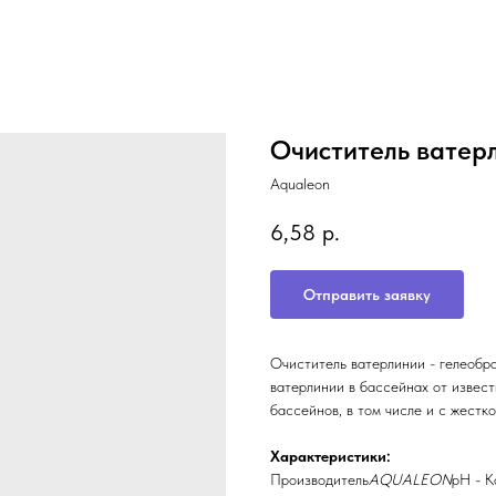
Очиститель ватерл
Aqualeon
6,58
р.
Отправить заявку
Очиститель ватерлинии - гелеобр
ватерлинии в бассейнах от извест
бассейнов, в том числе и с жестко
Характеристики:
Производитель
AQUALEON
pH - К