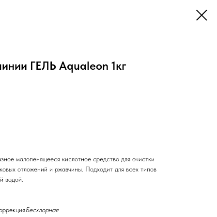
инии ГЕЛЬ Aqualeon 1кг
азное малопенящееся кислотное средство для очистки
ковых отложений и ржавчины. Подходит для всех типов
й водой.
оррекция
Бесхлорная